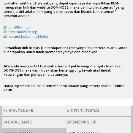
Link alternatif haruslah link yang dapat dipercaya dan dipastikan RESMI
merupakan link dari website DOMINO88, maka dari itu link alternatif yang
tertera disini adalah link yang benar, tepat dan Resmi. Link alternatif
tersebut adalah
☑️
dom88win.com
☑️
d0m1no88life.org
☑️
rebrand.ly/domino88oke
Perhatikan link di atas jika terdapat link lain yang tidak tertera di atas, anda
di harapakan untuk tidak mempercayainya dan diabaikan.
Jika anda mengakses Link-link alternatif palsu yang mengatasnamakan
DOMINO88 maka kami tidak akan bertanggung jawab atas tindak
kecurangan dan penipuan didalamnya.
Harap diperhatikan link alternatif kami adalah yang tertera diatas. Terima
kasih.
HUBUNGI KAMI
VIDEO TUTORIAL
JADWAL BANK
SPONSORSHIP