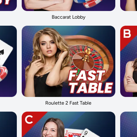
Baccarat Lobby
Roulette 2 Fast Table