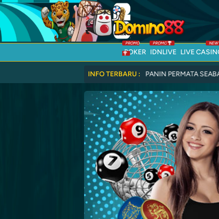
PROMO
PROMO
NEW
POKER
IDNLIVE
LIVE CASI
 MANDIRI MAYBANK MEGA OCBC PANIN PERMATA SEABANK SINARMAS O
INFO TERBARU :