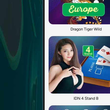
Dragon Tiger Wild
IDN 4 Stand B