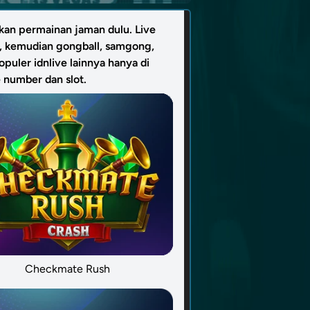
kan permainan jaman dulu. Live
, kemudian gongball, samgong,
puler idnlive lainnya hanya di
 number dan slot.
Checkmate Rush