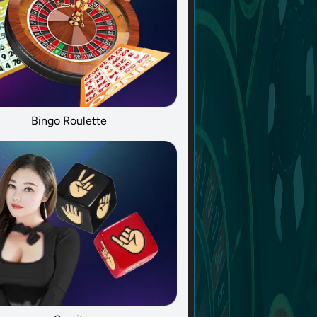
Bingo Roulette