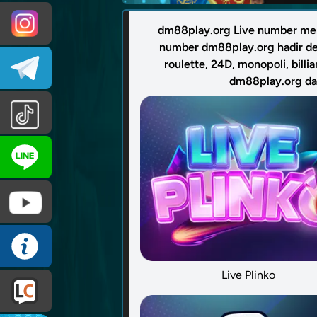
dm88play.org Live number meny
number dm88play.org hadir de
roulette, 24D, monopoli, bill
dm88play.org dan
Live Plinko