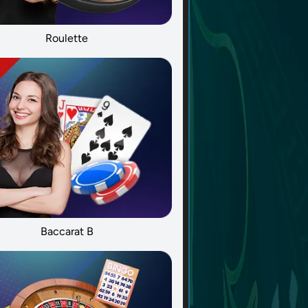
Roulette
Baccarat B