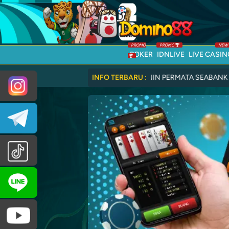
PROMO
PROMO
NEW
POKER
IDNLIVE
LIVE CASI
O JENIUS MANDIRI MAYBANK MEGA OCBC PANIN PERMATA SEABANK SI
INFO TERBARU :