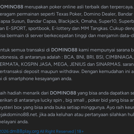
DOMINO88
merupakan poker online asli terbaik dan terpercaya.
eragam permainan seperti Texas Poker, Domino Dealer, Bandar
apsa Susun, Bandar Capsa, Blackjack, Omaha, Super10, Superbul
an E-SPORT, sportbook, E-lottery dan MM Tangkas. Cukup den
isa bermain di server berkecepatan tinggi dan menjamin data
ntuk semua transaksi di
DOMINO88
kami mempunyai sarana ba
ndonesia, di antaranya adalah : BCA, BNI, BRI, BSI, CIMBNI
ERMATA, KOSPIN JASA, MEGA, JENIUS dan SINARMAS. sarana
ertransaksi deposit maupun withdraw. Dengan kemudahan ini
ni di smartphone kesayangan anda.
aih hadiah menarik dari
DOMINO88
yang bisa anda dapatkan se
erikan di antaranya lucky spin , big small , poker bid yang bisa 
ysteri box yang bisa anda buka setiap minggunya. Ayo raih keu
ejakdomino88.net. jika ada keluhan atau pertanyaan silahkan hu
elayani anda.
dm88play.org
2026
All Right Reserved | 18+